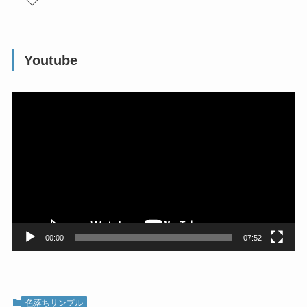
Youtube
動
画
プ
レ
ー
ヤ
ー
00:00
07:52
色落ちサンプル