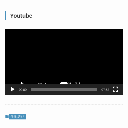
Youtube
動
画
プ
レ
ー
ヤ
ー
00:00
07:52
生地選び