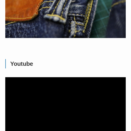
Youtube
動
画
プ
レ
ー
ヤ
ー