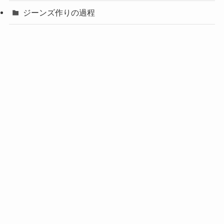
ジーンズ作りの過程
ユーザー
商品
未分類
色落ちサンプル
製品作り
裾上げ
購入ガイド