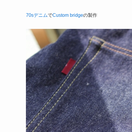
70sデニム
で
Custom bridge
の製作